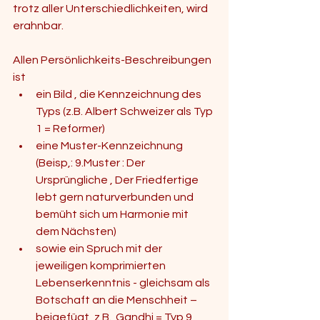
trotz aller Unterschiedlichkeiten, wird 
erahnbar. 
Allen Persönlichkeits-Beschreibungen 
ist  
ein Bild , die Kennzeichnung des 
Typs (z.B. Albert Schweizer als Typ 
1 = Reformer)  
eine Muster-Kennzeichnung 
(Beisp,: 9.Muster : Der 
Ursprüngliche , Der Friedfertige 
lebt gern naturverbunden und 
bemüht sich um Harmonie mit 
dem Nächsten)  
sowie ein Spruch mit der 
jeweiligen komprimierten 
Lebenserkenntnis - gleichsam als 
Botschaft an die Menschheit – 
beigefügt, z.B.  Gandhi = Typ 9, 