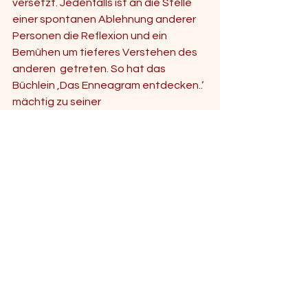
versetzt. Jedenfalls ist an die Stelle 
einer spontanen Ablehnung anderer 
Personen die Reflexion und ein 
Bemühen um tieferes Verstehen des 
anderen  getreten. So hat das 
Büchlein ‚Das Enneagram entdecken..‘ 
mächtig zu seiner 
Persönlichkeitsentwicklung 
beigetragen und ich kann es nur 
anderen Jugendlichen und ihren Eltern 
und Lehrern weiterempfehlen.
Über das Buch
Das Enneagramm, ein Begriff aus dem 
Griechischen, beschreibt neun 
Lebensmuster, die sowohl aus 
östlichen Traditionen, wie den Sufis, 