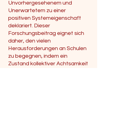
Unvorhergesehenem und
Unerwartetem zu einer
positiven Systemeigenschaft
deklariert. Dieser
Forschungsbeitrag eignet sich
daher, den vielen
Herausforderungen an Schulen
zu begegnen, indem ein
Zustand kollektiver Achtsamkeit
sowohl im Leitbild,
Schulprogramm und bei
Zielvereinbarungen angestrebt
als auch im Schulalltag
umgesetzt wird.
Weick und Sutcliff gelangten zu
fünf Prinzipien eines
Grundkonzepts achtsamer