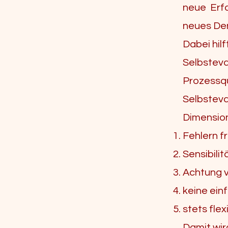
neue Erf
neues De
Dabei hil
Selbsteva
Prozessqua
Selbsteva
Dimensio
Fehlern f
Sensibilit
Achtung v
keine ein
stets flex
Damit wir