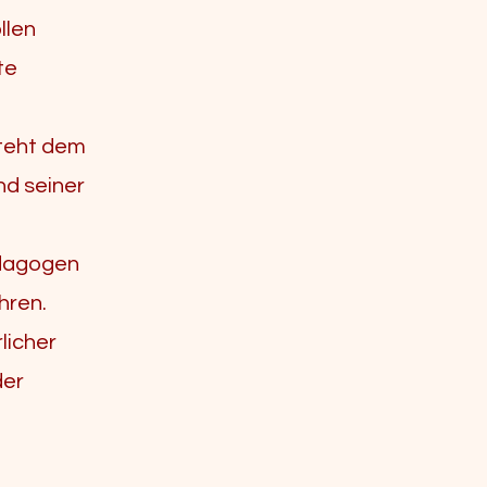
llen
te
steht dem
nd seiner
ädagogen
hren.
licher
der