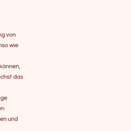
ng von
nso wie
 können,
ächst das
ige
en
sen und