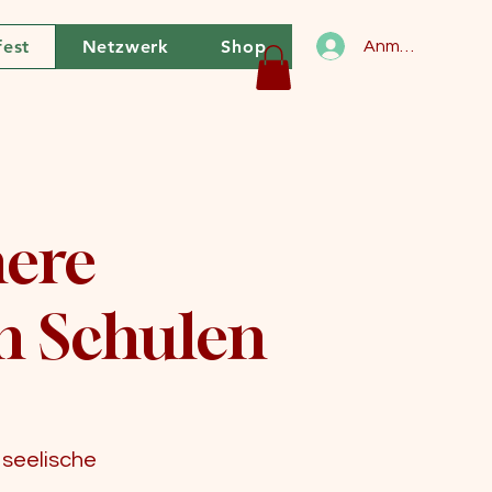
fest
Netzwerk
Shop
Anmelden
here
en Schulen
e seelische