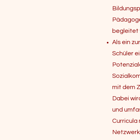
Bildungsp
Pädagogen
begleitet
Als ein z
Schüler e
Potenzial
Sozialkom
mit dem Z
Dabei wir
und umfas
Curricula
Netzwerks