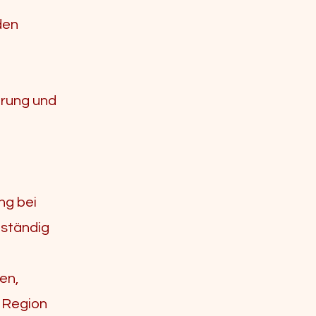
den
erung und
ng bei
nständig
en,
n Region