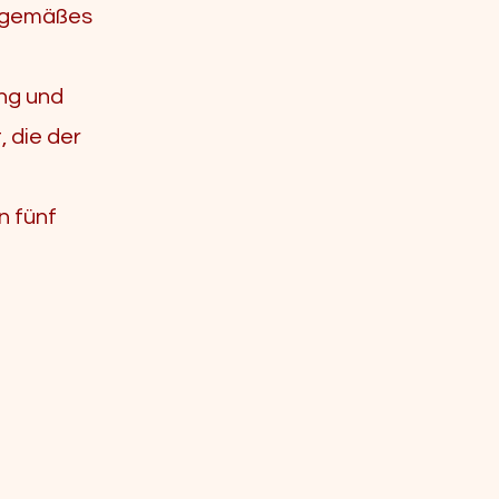
 gemäßes
ung und
, die der
n fünf