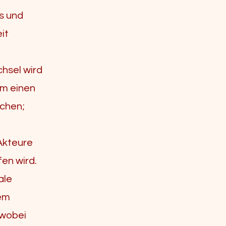
s und
it
hsel wird
um einen
schen;
 Akteure
en wird.
iale
dem
 wobei