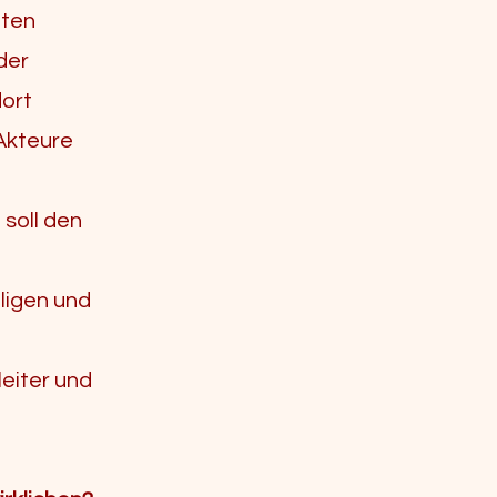
iten
der
dort
 Akteure
 soll den
iligen und
eiter und