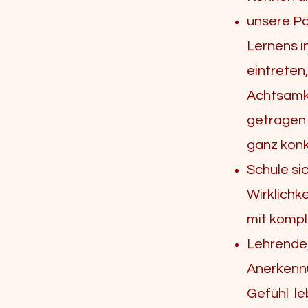
unsere Pä
Lernens i
eintreten,
Achtsamke
getragen 
ganz konk
Schule si
Wirklichk
mit komp
Lehrende,
Anerkennu
Gefühl le