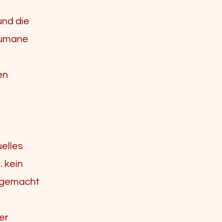
und die
humane
en
.
uelles
. kein
e gemacht
er