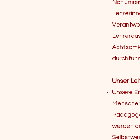
Not unser
Lehrerinne
Verantwor
Lehreraus
Achtsamke
durchführ
Unser Lei
Unsere Ent
Menschenb
Pädagoge
werden da
Selbstwer