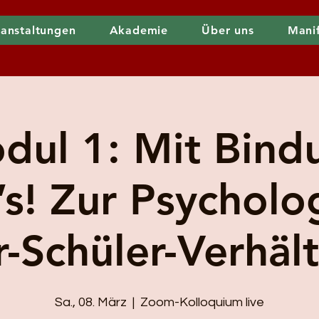
anstaltungen
Akademie
Über uns
Mani
dul 1: Mit Bind
’s! Zur Psycholo
r-Schüler-Verhält
Sa., 08. März
  |  
Zoom-Kolloquium live