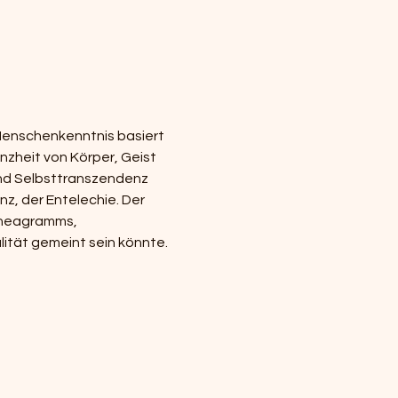
Menschenkenntnis basiert 
zheit von Körper, Geist 
und Selbsttranszendenz 
nz, der Entelechie. Der 
nneagramms, 
ität gemeint sein könnte.