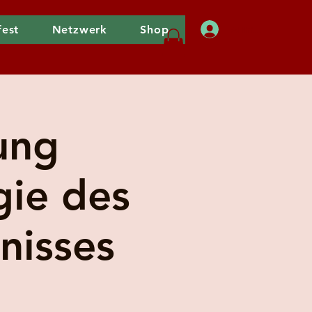
fest
Netzwerk
Shop
Anmelden
ung
gie des
nisses