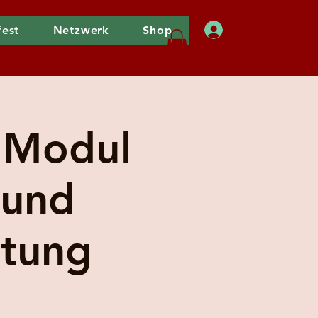
fest
Netzwerk
Shop
Anmelden
 Modul
 und
ltung