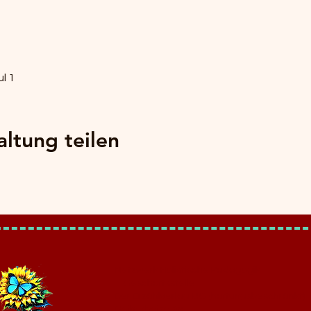
l 1
altung teilen
Netzwerk Holistische Pädagogik
– Geschäftsstelle –
Der Erzählverlag UG (haftungsbeschränkt)
Reiherbeize 26