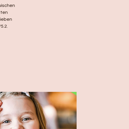
wischen
iten
sieben
5.2.