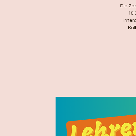
Die Zo
18.
inter
Kol