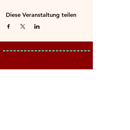
Diese Veranstaltung teilen
Impressum
Datenschutzerklärung
AGB
Netzwerk Holistische Pädagogik
– Geschäftsstelle –
Der Erzählverlag UG (haftungsbeschränkt)
Reiherbeize 26