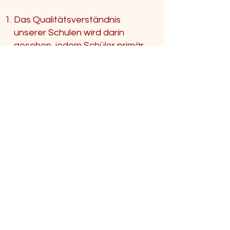
Das Qualitätsverständnis
unserer Schulen wird darin
gesehen, jedem Schüler primär
das Recht auf
Persönlichkeitsentwicklung im
Rahmen der sozialen Systeme
der Schule einzuräumen, sodass
Selbstwirksamkeit und
Partizipation in sozialen und
fachlichen Kontexten möglich
werden.
Diesem Qualitätsverständnis
liegt ein Begriff vom Menschen
zugrunde, wonach der Mensch
von Natur aus ein lernfähiges
und lernwilliges Wesen ist, das
seine Fähigkeiten entdecken