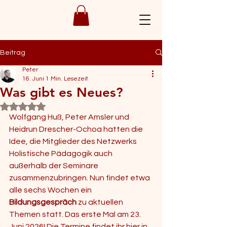
Beitrag
Peter
16. Juni
1 Min. Lesezeit
Was gibt es Neues?
Mit NaN von 5 Sternen bewertet.
Wolfgang Huß, Peter Amsler und 
Heidrun Drescher-Ochoa hatten die 
Idee, die Mitglieder des Netzwerks 
Holistische Pädagogik auch 
außerhalb der Seminare 
zusammenzubringen. Nun findet etwa 
alle sechs Wochen ein 
Bildungsgespräch 
zu aktuellen 
Themen statt. Das erste Mal am 23. 
Juni 2026! Die Termine findet ihr hier in 