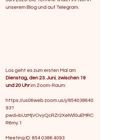
unserem Blog und auf Telegram.
Los geht es zum ersten Mal am 
Dienstag, den 23. Juni
, 
zwischen 19 
und 20 Uhr
 im Zoom-Raum:
https://us06web.zoom.us/j/854038640
93?
pwd=bUzMjVOvyQcRZr2XelWl0uEMRC
R6my.1
Meeting ID: 854 0386 4093