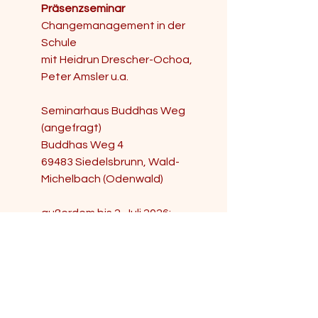
Präsenzseminar
Changemanagement in der 
Schule 
mit Heidrun Drescher-Ochoa, 
Peter Amsler u.a. 
Seminarhaus Buddhas Weg 
(angefragt)
​Buddhas Weg 4
69483 Siedelsbrunn, Wald-
Michelbach (Odenwald)
​außerdem bis 2. Juli 2026:
Individuelle Lernbegleitung, 
Analyse von Fallbeispielen zur 
achtsamen Interaktion und zum 
Bericht über die Durchführung 
einer Evaluation sowie zur 
Gestaltung eines 